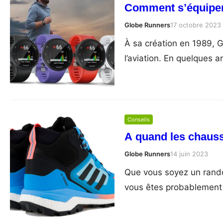
Comment s’équiper 
Globe Runners
17 octobre 2023
À sa création en 1989, 
l’aviation. En quelques 
Conseils
A quand les chaus
Globe Runners
14 juin 2023
Que vous soyez un rando
vous êtes probablement