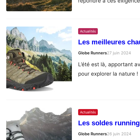
répondre à ces exigences
Actualités
Les meilleures cha
Globe Runners
27 juin 2024
L’été est là, apportant a
pour explorer la nature !
Actualités
Les soldes running,
Globe Runners
26 juin 2024