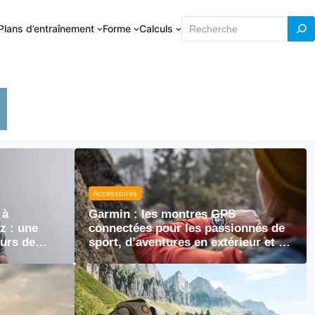
Rechercher
Plans d’entraînement
Forme
Calculs
Accessoires
 à
Garmin : les montres GPS
z : une
connectées pour les passionnés de
eurs de
sport, d’aventures en extérieur et de
bien-être