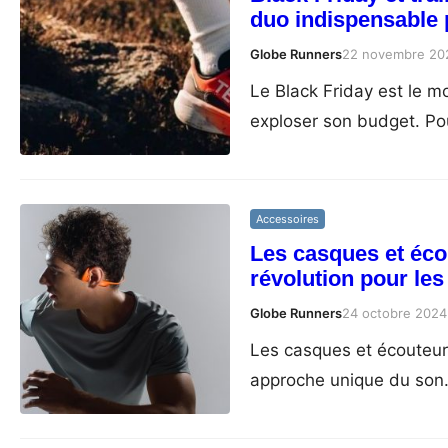
duo indispensable p
Globe Runners
22 novembre 20
Le Black Friday est le m
exploser son budget. Pou
Accessoires
Les casques et éco
révolution pour les
Globe Runners
24 octobre 2024
Les casques et écouteur
approche unique du son. A