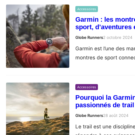
Accessoires
Garmin : les mont
sport, d’aventures 
Globe Runners
2 octobre 2024
Garmin est l’une des ma
montres de sport connec
Accessoires
Pourquoi la Garmin
passionnés de trail
Globe Runners
28 août 2024
Le trail est une discipli