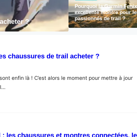
Accueil
Pourquoi la Garmin Fenix
excellente montre pour le
Black Friday et trai
passionnés de trail ?
 acheter ?
le duo indispensable
es chaussures de trail acheter ?
ont enfin là ! C’est alors le moment pour mettre à jour
il…
il : les chaussures et montres connectées, le