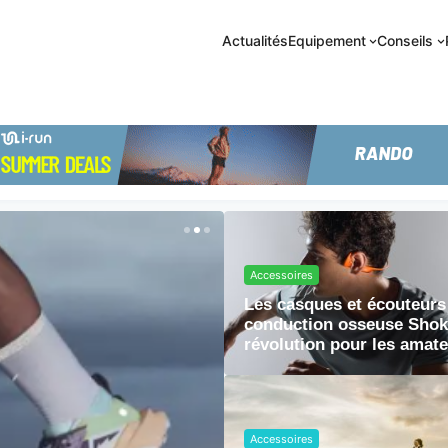
Actualités
Equipement
Conseils
Accessoires
Les casques et écouteurs
conduction osseuse Shok
révolution pour les amat
trail
Accessoires