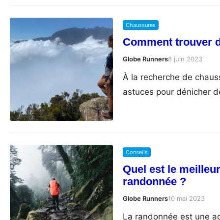
Chaussures
Comment trouver de
Globe Runners
8 juin 2023
À la recherche de chauss
astuces pour dénicher 
Conseils
Quel est le meilleu
randonnée ?
Globe Runners
10 mai 2023
La randonnée est une act