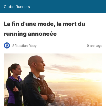
Globe Runners
La fin d’une mode, la mort du
running annoncée
Sébastien Réby
9 ans ago