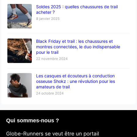
Soldes 2025 : quelles chaussures de trail
acheter ?
8 janvier 2025
Black Friday et trail : les chaussures et
montres connectées, le duo indispensable
pour le trail
22 novembre 2024
Les casques et écouteurs à conduction
osseuse Shokz : une révolution pour les
amateurs de trail
24 octobre 2024
Qui sommes-nous ?
Globe-Runners se veut être un portail