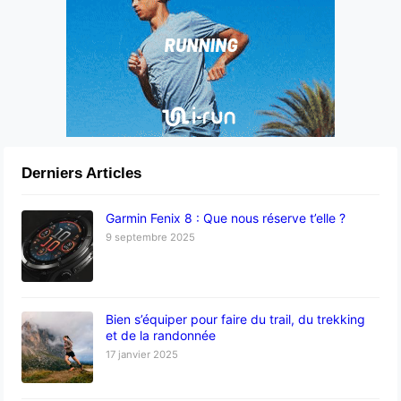
Derniers Articles
Garmin Fenix 8 : Que nous réserve t’elle ?
9 septembre 2025
Bien s’équiper pour faire du trail, du trekking
et de la randonnée
17 janvier 2025