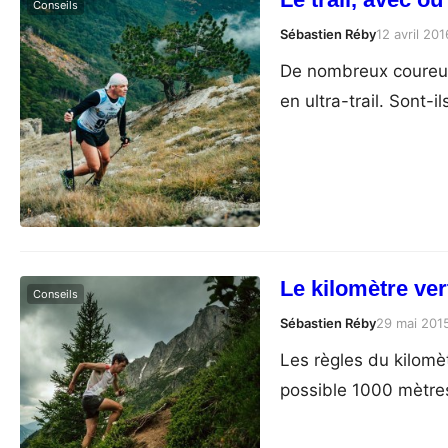
Conseils
Sébastien Réby
12 avril 201
De nombreux coureurs 
en ultra-trail. Sont-
Le kilomètre ver
Conseils
Sébastien Réby
29 mai 201
Les règles du kilomèt
possible 1000 mètres