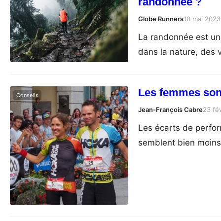
randonnée ?
Globe Runners
10 mai 2023
La randonnée est une 
dans la nature, des 
Les femmes sont
Conseils
Jean-François Cabre
23 fé
Les écarts de perfo
semblent bien moins 