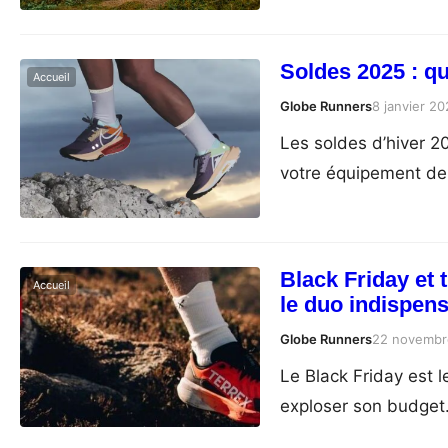
Soldes 2025 : qu
Accueil
Globe Runners
8 janvier 2
Les soldes d’hiver 20
votre équipement de 
Black Friday et 
Accueil
le duo indispensa
Globe Runners
22 novembr
Le Black Friday est l
exploser son budget.