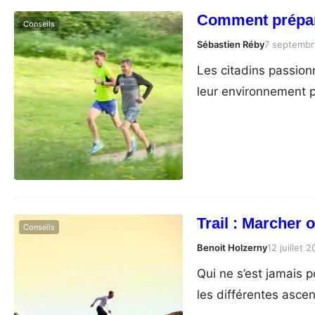
Comment préparer
Conseils
Sébastien Réby
7 septembr
Les citadins passion
leur environnement po
Trail : Marcher 
Conseils
Benoit Holzerny
12 juillet 2
Qui ne s’est jamais 
les différentes asce