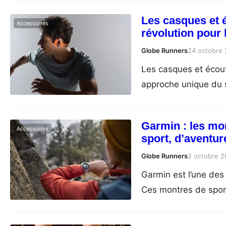
Les casques et 
Accessoires
révolution pour 
Globe Runners
24 octobre
Les casques et écout
approche unique du so
Garmin : les mo
Accessoires
sport, d’aventur
Globe Runners
2 octobre 
Garmin est l’une des
Ces montres de spor