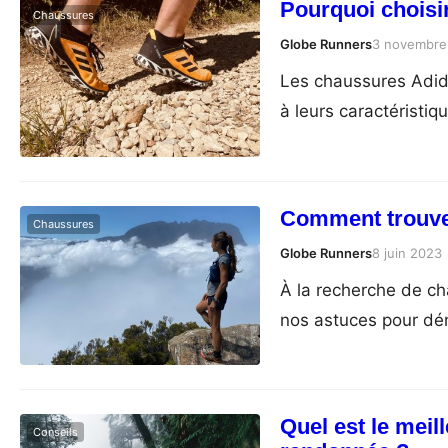
Pourquoi choisi
Chaussures
Globe Runners
3 novembre
Les chaussures Adida
à leurs caractéristiq
Comment trouver
Chaussures
Globe Runners
8 juin 2023
À la recherche de ch
nos astuces pour dé
Quel est le meil
Conseils