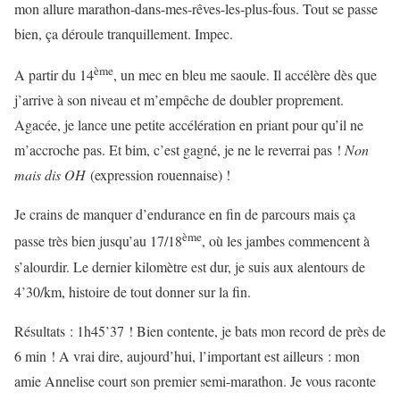
mon allure marathon-dans-mes-rêves-les-plus-fous. Tout se passe
bien, ça déroule tranquillement. Impec.
ème
A partir du 14
, un mec en bleu me saoule. Il accélère dès que
j’arrive à son niveau et m’empêche de doubler proprement.
Agacée, je lance une petite accélération en priant pour qu’il ne
m’accroche pas. Et bim, c’est gagné, je ne le reverrai pas !
Non
mais dis OH
(expression rouennaise) !
Je crains de manquer d’endurance en fin de parcours mais ça
ème
passe très bien jusqu’au 17/18
, où les jambes commencent à
s’alourdir. Le dernier kilomètre est dur, je suis aux alentours de
4’30/km, histoire de tout donner sur la fin.
Résultats : 1h45’37 ! Bien contente, je bats mon record de près de
6 min ! A vrai dire, aujourd’hui, l’important est ailleurs : mon
amie Annelise court son premier semi-marathon. Je vous raconte