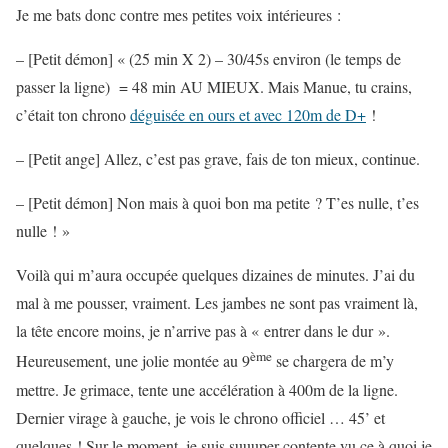
Je me bats donc contre mes petites voix intérieures :
– [Petit démon] « (25 min X 2) – 30/45s environ (le temps de
passer la ligne) = 48 min AU MIEUX. Mais Manue, tu crains,
c’était ton chrono
déguisée en ours et avec 120m de D+
!
– [Petit ange] Allez, c’est pas grave, fais de ton mieux, continue.
– [Petit démon] Non mais à quoi bon ma petite ? T’es nulle, t’es
nulle ! »
Voilà qui m’aura occupée quelques dizaines de minutes. J’ai du
mal à me pousser, vraiment. Les jambes ne sont pas vraiment là,
la tête encore moins, je n’arrive pas à « entrer dans le dur ».
ème
Heureusement, une jolie montée au 9
se chargera de m’y
mettre. Je grimace, tente une accélération à 400m de la ligne.
Dernier virage à gauche, je vois le chrono officiel … 45’ et
quelques ! Sur le moment, je suis suuuper contente vu ce à quoi je