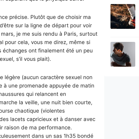
ce précise. Plutôt que de choisir ma
d’être sur la ligne de départ pour voir
mars, je me suis rendu à Paris, surtout
éal pour cela, vous me direz, même si
es échanges ont finalement été un peu
uel, s’il vous plait).
enue légère (aucun caractère sexuel non
opice à une promenade appuyée de matin
chaussures qui relancent en
che la veille, une nuit bien courte,
ourse chaotique (violentes
 des lacets capricieux et à danser avec
oir raison de ma performance.
aculeusement dans un sas 1h35 bondé