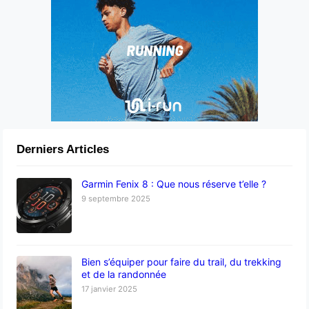
Derniers Articles
Garmin Fenix 8 : Que nous réserve t’elle ?
9 septembre 2025
Bien s’équiper pour faire du trail, du trekking
et de la randonnée
17 janvier 2025