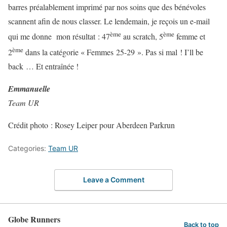
barres préalablement imprimé par nos soins que des bénévoles
scannent afin de nous classer. Le lendemain, je reçois un e-mail
ème
ème
qui me donne mon résultat : 47
au scratch, 5
femme et
ème
2
dans la catégorie « Femmes 25-29 ». Pas si mal ! I’ll be
back … Et entraînée !
Emmanuelle
Team UR
Crédit photo : Rosey Leiper pour Aberdeen Parkrun
Categories:
Team UR
Leave a Comment
Globe Runners
Back to top