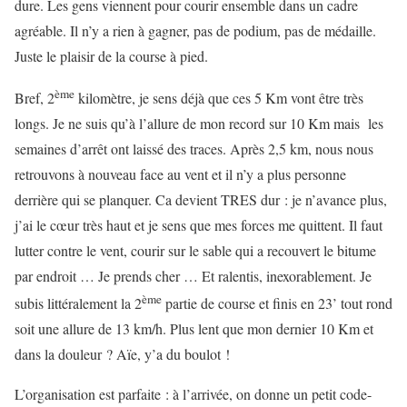
dure. Les gens viennent pour courir ensemble dans un cadre
agréable. Il n’y a rien à gagner, pas de podium, pas de médaille.
Juste le plaisir de la course à pied.
ème
Bref, 2
kilomètre, je sens déjà que ces 5 Km vont être très
longs. Je ne suis qu’à l’allure de mon record sur 10 Km mais les
semaines d’arrêt ont laissé des traces. Après 2,5 km, nous nous
retrouvons à nouveau face au vent et il n’y a plus personne
derrière qui se planquer. Ca devient TRES dur : je n’avance plus,
j’ai le cœur très haut et je sens que mes forces me quittent. Il faut
lutter contre le vent, courir sur le sable qui a recouvert le bitume
par endroit … Je prends cher … Et ralentis, inexorablement. Je
ème
subis littéralement la 2
partie de course et finis en 23’ tout rond
soit une allure de 13 km/h. Plus lent que mon dernier 10 Km et
dans la douleur ? Aïe, y’a du boulot !
L’organisation est parfaite : à l’arrivée, on donne un petit code-