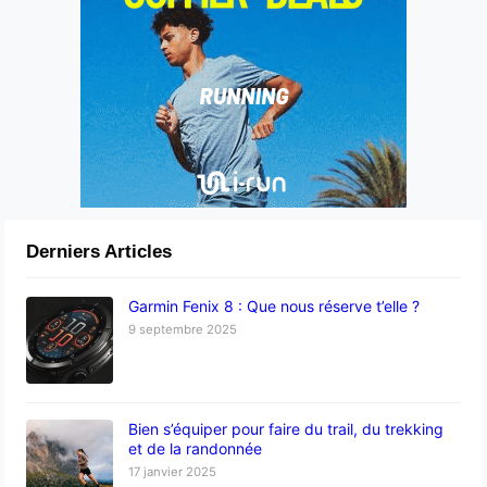
Derniers Articles
Garmin Fenix 8 : Que nous réserve t’elle ?
9 septembre 2025
Bien s’équiper pour faire du trail, du trekking
et de la randonnée
17 janvier 2025