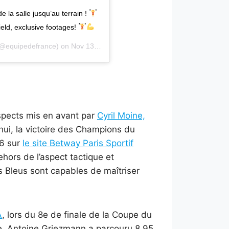
 la salle jusqu’au terrain !
ield, exclusive footages!
@equipedefrance) on
Nov 13, 2019 at 4:17am PST
aspects mis en avant par
Cyril Moine,
hui, la victoire des Champions du
 6 sur
le site Betway Paris Sportif
ehors de l’aspect tactique et
es Bleus sont capables de maîtriser
A
, lors du 8e de finale de la Coupe du
e, Antoine Griezmann a parcouru 8,95