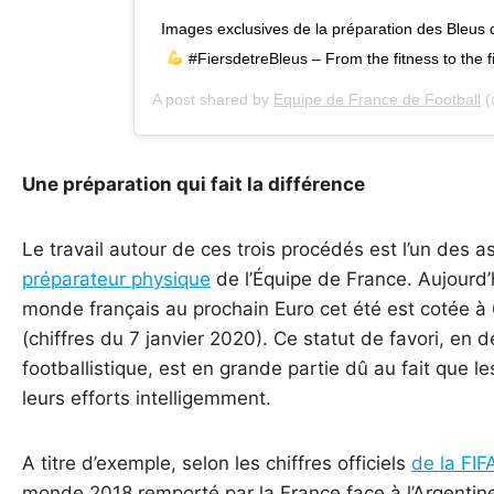
Images exclusives de la préparation des Bleus de
#FiersdetreBleus – From the fitness to the f
A post shared by
Equipe de France de Football
(
Une préparation qui fait la différence
Le travail autour de ces trois procédés est l’un des 
préparateur physique
de l’Équipe de France. Aujourd’
monde français au prochain Euro cet été est cotée à
(chiffres du 7 janvier 2020). Ce statut de favori, en d
footballistique, est en grande partie dû au fait que l
leurs efforts intelligemment.
A titre d’exemple, selon les chiffres officiels
de la FIF
monde 2018 remporté par la France face à l’Argentin