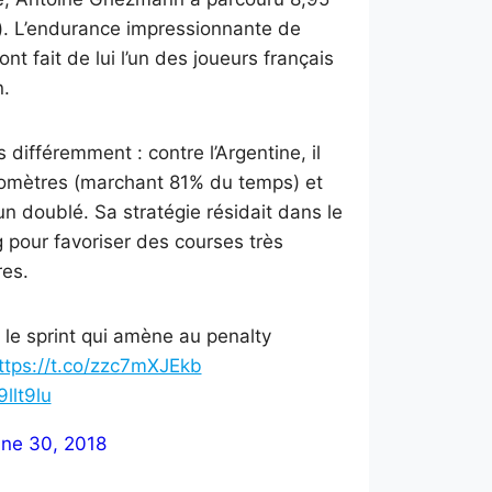
). L’endurance impressionnante de
nt fait de lui l’un des joueurs français
n.
différemment : contre l’Argentine, il
ilomètres (marchant 81% du temps) et
 un doublé. Sa stratégie résidait dans le
ng pour favoriser des courses très
res.
le sprint qui amène au penalty
ttps://t.co/zzc7mXJEkb
llt9lu
ne 30, 2018