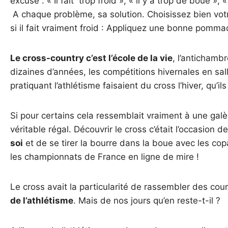
excuse : « Il fait trop froid », « il y a trop de boue », 
A chaque problème, sa solution. Choisissez bien votre
si il fait vraiment froid : Appliquez une bonne pomma
Le cross-country c’est l’école de la vie
, l’antichambr
dizaines d’années, les compétitions hivernales en sall
pratiquant l’athlétisme faisaient du cross l’hiver, qu’i
Si pour certains cela ressemblait vraiment à une galèr
véritable régal. Découvrir le cross c’était l’occasion 
soi
et de se tirer la bourre dans la boue avec les copa
les championnats de France en ligne de mire !
Le cross avait la particularité de rassembler des co
de l’athlétisme
. Mais de nos jours qu’en reste-t-il ?