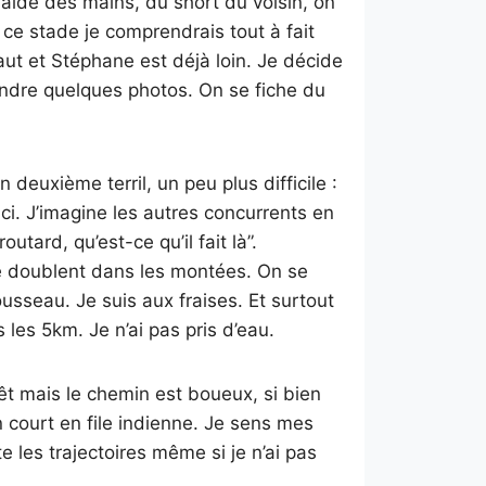
’aide des mains, du short du voisin, on
 A ce stade je comprendrais tout à fait
haut et Stéphane est déjà loin. Je décide
ndre quelques photos. On se fiche du
deuxième terril, un peu plus difficile :
ci. J’imagine les autres concurrents en
utard, qu’est-ce qu’il fait là”.
me doublent dans les montées. On se
ousseau. Je suis aux fraises. Et surtout
s les 5km. Je n’ai pas pris d’eau.
t mais le chemin est boueux, si bien
n court en file indienne. Je sens mes
cte les trajectoires même si je n’ai pas