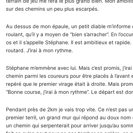
terrain de jeu me fera le plus grand bien. Mon ambiti
sur des chemins un peu plus escarpés.
Au dessus de mon épaule, un petit diable m’informe qu
roulant, qu’il y a moyen de “bien s’arracher”. En l’occu
os et il s’appelle Stéphane. Il est ambitieux et rapid
routard. J’irai à mon rythme.
Stéphane m’emmène avec lui. Mais c’est promis, j’ir
chemin parmi les coureurs pour être placés à l’avant 
repéré que le premier virage était à droite. Mais promi
“Bonne course, j’irai à mon rythme”. Le départ est 
Pendant près de 2km je vais trop vite. Ce n’est pas 
premier terril, un grand mur qui répond au doux nom 
un chemin qui serpenterait pour arriver jusqu’au sommet