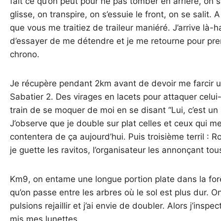
fait ce qu’on peut pour ne pas tomber en arrière, on s
glisse, on transpire, on s’essuie le front, on se salit.
que vous me traitiez de traileur maniéré. J’arrive là-
d’essayer de me détendre et je me retourne pour pre
chrono.
Je récupère pendant 2km avant de devoir me farcir un 
Sabatier 2. Des virages en lacets pour attaquer celui-
train de se moquer de moi en se disant “Lui, c’est un ro
J’observe que je double sur plat celles et ceux qui 
contentera de ça aujourd’hui. Puis troisième terril : R
je guette les ravitos, l’organisateur les annonçant tou
Km9, on entame une longue portion plate dans la forê
qu’on passe entre les arbres où le sol est plus dur. O
pulsions rejaillir et j’ai envie de doubler. Alors j’inspe
mis mes lunettes.