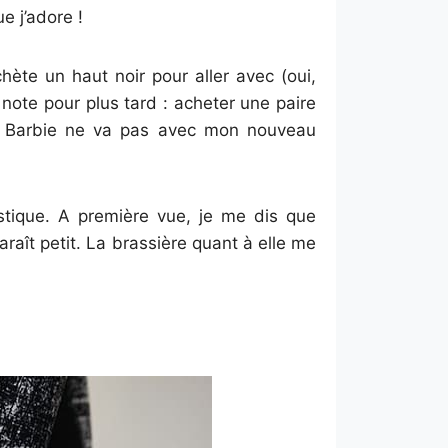
e j’adore !
chète un haut noir pour aller avec (oui,
 note pour plus tard : acheter une paire
e Barbie ne va pas avec mon nouveau
stique. A première vue, je me dis que
 paraît petit. La brassière quant à elle me