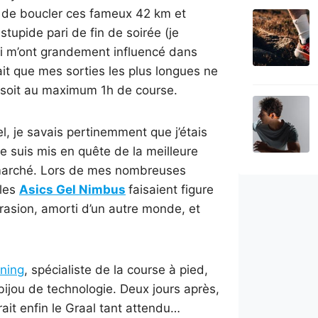
éfi de boucler ces fameux 42 km et
tupide pari de fin de soirée (je
qui m’ont grandement influencé dans
ait que mes sorties les plus longues ne
, soit au maximum 1h de course.
el, je savais pertinemment que j’étais
me suis mis en quête de la meilleure
e marché. Lors de mes nombreuses
 les
Asics Gel Nimbus
faisaient figure
brasion, amorti d’un autre monde, et
ning
, spécialiste de la course à pied,
bijou de technologie. Deux jours après,
rait enfin le Graal tant attendu…