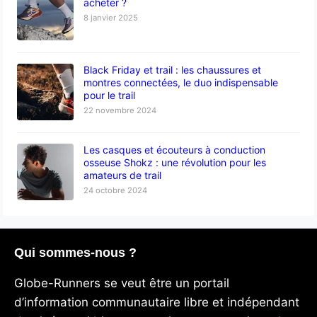
acheter ?
8 janvier 2025
Black Friday et trail : les chaussures et
montres connectées, le duo indispensable
pour le trail
22 novembre 2024
Les casques et écouteurs à conduction
osseuse Shokz : une révolution pour les
amateurs de trail
24 octobre 2024
Qui sommes-nous ?
Globe-Runners se veut être un portail
d’information communautaire libre et indépendant