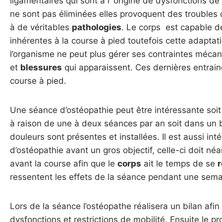
ligamentaires qui sont à l’ origine de dysfonctions de 
ne sont pas éliminées elles provoquent des troubles 
à de véritables
pathologies
. Le corps est capable d
inhérentes à la course à pied toutefois cette adaptat
l’organisme ne peut plus gérer ses contraintes mécan
et
blessures
qui apparaissent. Ces dernières entrain
course à pied.
Une séance d’ostéopathie peut être intéressante soi
à raison de une à deux séances par an soit dans un b
douleurs sont présentes et installées. Il est aussi in
d’ostéopathie avant un gros objectif, celle-ci doit né
avant la course afin que le
corps
ait le temps de se
r
ressentent les effets de la séance pendant une sema
Lors de la séance l’ostéopathe réalisera un bilan afi
dysfonctions et restrictions de mobilité. Ensuite le p