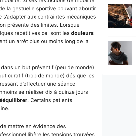
mobilité. Si ses restrictions de mobilité
de la gestuelle sportive pouvant aboutir
e s’adapter aux contraintes mécaniques
ion présente des limites. Lorsque
iques répétitives ce sont les
douleurs
ent un arrêt plus ou moins long de la
t dans un but préventif (peu de monde)
ut curatif (trop de monde) dés que les
téressant d’effectuer une séance
anmoins se réaliser dix à quinze jours
ééquilibrer
. Certains patients
ine.
n de mettre en évidence des
rofessionnel libère les tensions trouvées