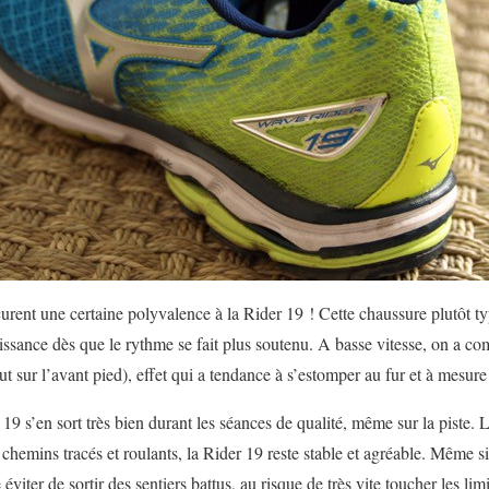
curent une certaine polyvalence à la Rider 19 ! Cette chaussure plutôt 
uissance dès que le rythme se fait plus soutenu. A basse vitesse, on a c
ut sur l’avant pied), effet qui a tendance à s’estomper au fur et à mesu
 19 s’en sort très bien durant les séances de qualité, même sur la piste. L
hemins tracés et roulants, la Rider 19 reste stable et agréable. Même si
éviter de sortir des sentiers battus, au risque de très vite toucher les lim