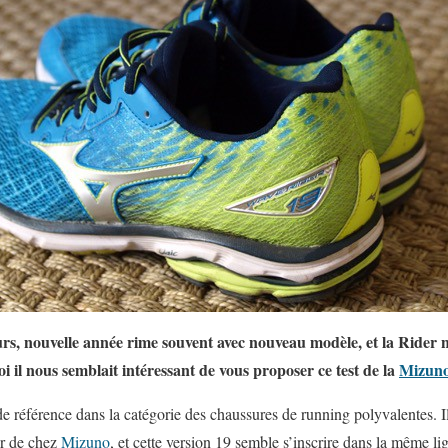
s, nouvelle année rime souvent avec nouveau modèle, et la Rider
oi il nous semblait intéressant de vous proposer ce test de la
Mizuno
de référence dans la catégorie des chaussures de running polyvalentes. I
er de chez
Mizuno
, et cette version 19 semble s’inscrire dans la même lig