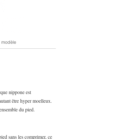
r modèle
rque nippone est
 autant être hyper moelleux.
l’ensemble du pied.
 pied sans les comprimer, ce