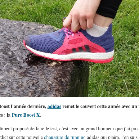
Boost l’année dernière,
adidas
remet le couvert cette année avec un
s : la
Pure Boost X
.
ent proposé de faire le test, c’est avec un grand honneur que j’ai pu 
dict sur cette nouvelle
chaussure de running
adidas qui plaira, j’en suis