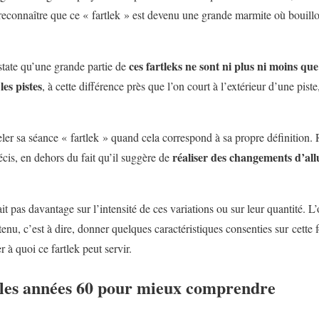
e reconnaître que ce « fartlek » est devenu une grande marmite où bouil
ces fartleks ne sont ni plus ni moins qu
state qu’une grande partie de
es pistes
, à cette différence près que l’on court à l’extérieur d’une piste
ler sa séance « fartlek » quand cela correspond à sa propre définition. R
réaliser des changements d’all
écis, en dehors du fait qu’il suggère de
it pas davantage sur l’intensité de ces variations ou sur leur quantité. L
tenu, c’est à dire, donner quelques caractéristiques consenties sur cette
r à quoi ce fartlek peut servir.
s les années 60 pour mieux comprendre