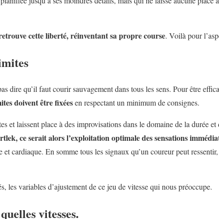
lanifiée jusqu’à ses moindres détails, mais qui ne laisse aucune place à 
 retrouve cette liberté, réinventant sa propre course
. Voilà pour l’as
limites
pas dire qu’il faut courir sauvagement dans tous les sens. Pour être effic
ites doivent être fixées
en respectant un minimum de consignes.
tes et laissent place à des improvisations dans le domaine de la durée et d
rtlek, ce serait alors l’exploitation optimale des sensations immédia
 et cardiaque. En somme tous les signaux qu’un coureur peut ressentir, 
s, les variables d’ajustement de ce jeu de vitesse qui nous préoccupe.
quelles vitesses.