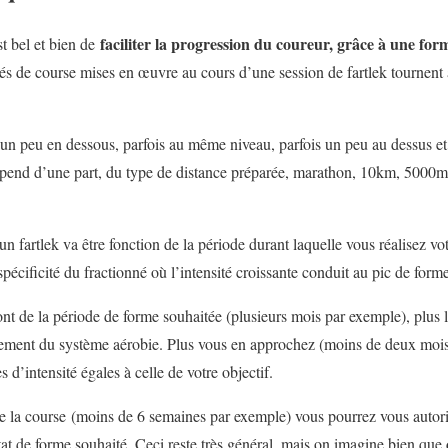
faciliter la progression du coureur, grâce à une for
est bel et bien de
ités de course mises en œuvre au cours d’une session de fartlek tournent 
s un peu en dessous, parfois au même niveau, parfois un peu au dessus et 
épend d’une part, du type de distance préparée, marathon, 10km, 5000m
’un fartlek va être fonction de la période durant laquelle vous réalisez vo
 spécificité du fractionné où l’intensité croissante conduit au pic de form
nt de la période de forme souhaitée (plusieurs mois par exemple), plus 
ement du système aérobie. Plus vous en approchez (moins de deux mois
 d’intensité égales à celle de votre objectif.
 la course (moins de 6 semaines par exemple) vous pourrez vous autoris
tat de forme souhaité. Ceci reste très général, mais on imagine bien que