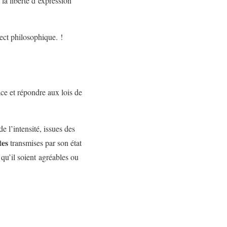
la liberté d’expression
pect philosophique. !
ace et répondre aux lois de
e l’intensité, issues des
tes
transmises par son état
qu’il soient agréables ou