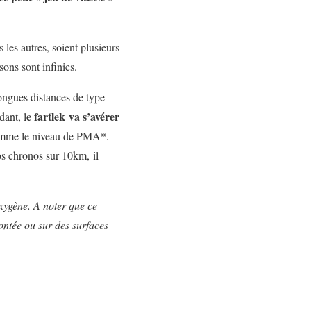
s les autres, soient plusieurs
ons sont infinies.
longues distances de type
e fartlek va s’avérer
dant, l
 comme le niveau de PMA*.
os chronos sur 10km, il
ygène. A noter que ce
ontée ou sur des surfaces