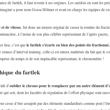
ance de fartlek, il faut revenir à ses origines. Les suédois en sont les p
 imaginé a pour nom Gossa Hölmer et avait en charge les équipes de cr
 et de vitesse
, fut donc un moyen original de casser la routine du fractio
utrancière, à l’instar de son plus célèbre représentant de l’après guerre,
le fartlek s’écarte en bien des points du fractionné.
er lieu, c’est que
 séance d’interval training, celle-ci est mieux maîtrisée du fait que le co
’emprise du temps et de son implacable représentant, le chronomètre !
hique du fartlek
oublier le chrono pour le remplacer par un autre élément d’a
idé d’
boré qui soit, dont les facultés de régulation de l’effort physique sont enc
eur cesse d’être assujetti par des éléments standardisés comme peut l’êt