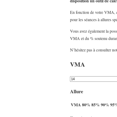
disposition un outil de cal
En fonction de votre VMA, ce
pour les séances à allures sp
Vous avez également la possi
VMA et du % soutenu durant 
N’hésitez pas à consulter not
VMA
Allure
VMA
80%
85%
90%
95