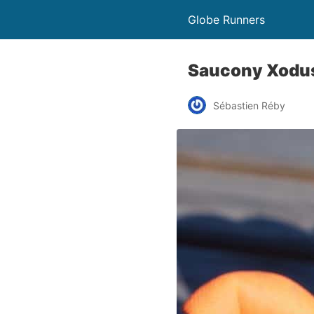
Globe Runners
Saucony Xodus 
Sébastien Réby