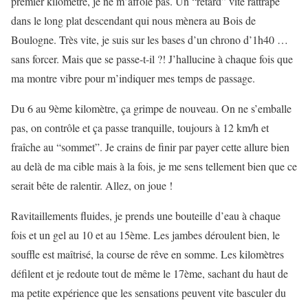
premier kilomètre, je ne m’affole pas. Un “retard” vite rattrapé
dans le long plat descendant qui nous mènera au Bois de
Boulogne. Très vite, je suis sur les bases d’un chrono d’1h40 …
sans forcer. Mais que se passe-t-il ?! J’hallucine à chaque fois que
ma montre vibre pour m’indiquer mes temps de passage.
Du 6 au 9ème kilomètre, ça grimpe de nouveau. On ne s’emballe
pas, on contrôle et ça passe tranquille, toujours à 12 km/h et
fraîche au “sommet”. Je crains de finir par payer cette allure bien
au delà de ma cible mais à la fois, je me sens tellement bien que ce
serait bête de ralentir. Allez, on joue !
Ravitaillements fluides, je prends une bouteille d’eau à chaque
fois et un gel au 10 et au 15ème. Les jambes déroulent bien, le
souffle est maîtrisé, la course de rêve en somme. Les kilomètres
défilent et je redoute tout de même le 17ème, sachant du haut de
ma petite expérience que les sensations peuvent vite basculer du