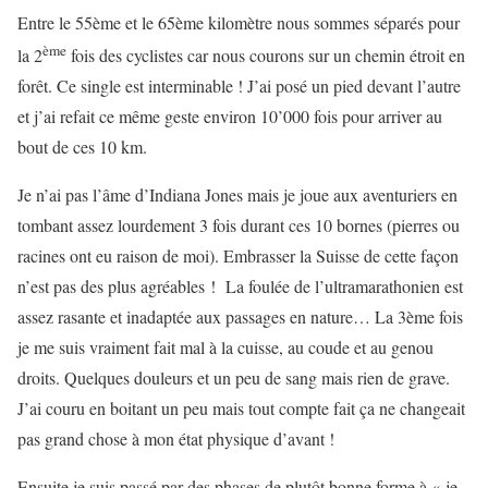
Entre le 55ème et le 65ème kilomètre nous sommes séparés pour
ème
la 2
fois des cyclistes car nous courons sur un chemin étroit en
forêt. Ce single est interminable ! J’ai posé un pied devant l’autre
et j’ai refait ce même geste environ 10’000 fois pour arriver au
bout de ces 10 km.
Je n’ai pas l’âme d’Indiana Jones mais je joue aux aventuriers en
tombant assez lourdement 3 fois durant ces 10 bornes (pierres ou
racines ont eu raison de moi). Embrasser la Suisse de cette façon
n’est pas des plus agréables ! La foulée de l’ultramarathonien est
assez rasante et inadaptée aux passages en nature… La 3ème fois
je me suis vraiment fait mal à la cuisse, au coude et au genou
droits. Quelques douleurs et un peu de sang mais rien de grave.
J’ai couru en boitant un peu mais tout compte fait ça ne changeait
pas grand chose à mon état physique d’avant !
Ensuite je suis passé par des phases de plutôt bonne forme à « je