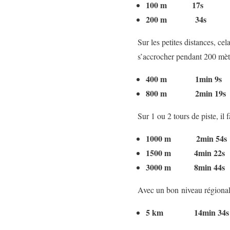
100 m 17s
200 m 34s
Sur les petites distances, ce
s’accrocher pendant 200 mèt
400 m 1min 9s
800 m 2min 19s
Sur 1 ou 2 tours de piste, il
1000 m 2min 54s
1500 m 4min 22s
3000 m 8min 44s
Avec un bon niveau régional 
5 km 14min 34s