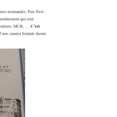
alaises normandes. Puis New-
e cheminement que tout
C’est
s, douleurs, MUR, …
d’une caméra frontale durant