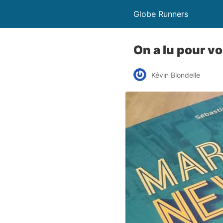
Globe Runners
On a lu pour v
Kévin Blondelle